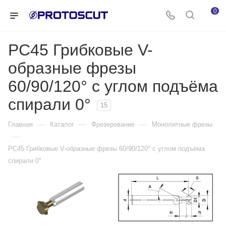
0
PC45 Грибковые V-
образные фрезы
60/90/120° с углом подъёма
спирали 0°
15
—
—
—
Главная
Каталог
Фрезерование
Монолитные фрезы
—
PC45 Грибковые V-образные фрезы 60/90/120° с углом подъёма
спирали 0°