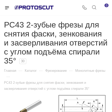
0
PC43 2-зубые фрезы для
снятия фаски, зенкования
и засверливания отверстий
с углом подъёма спирали
35°
30
—
—
—
Главная
Каталог
Фрезерование
Монолитные фрезы
—
PC43 2-зубые фрезы для снятия фаски, зенкования и
засверливания отверстий с углом подъёма спирали 35°