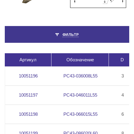
ФИЛЬТР
Артикул
Обозначение
D
10051196
PC43-036008L55
3
10051197
PC43-046011L55
4
10051198
PC43-066015L55
6
10051199
PC43-086020L60
8