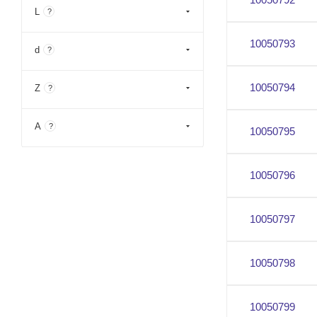
L
?
10050793
d
?
10050794
Z
?
A
?
10050795
10050796
10050797
10050798
10050799