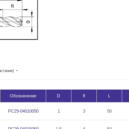
астание)
Обозначение
D
fl
L
PC29-04010050
1
3
50
PC29-04015050
1.5
4
50