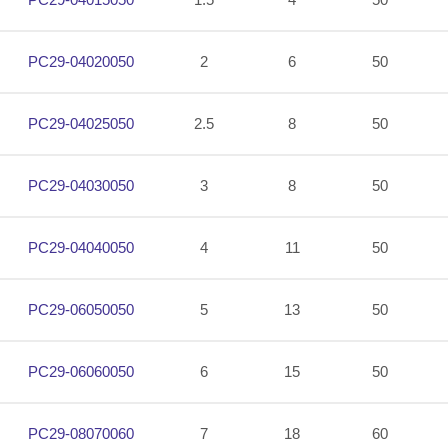
PC29-04020050
2
6
50
PC29-04025050
2.5
8
50
PC29-04030050
3
8
50
PC29-04040050
4
11
50
PC29-06050050
5
13
50
PC29-06060050
6
15
50
PC29-08070060
7
18
60