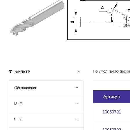
По умолчанию (возр
ФИЛЬТР
Обозначение
Артикул
D
?
10050791
fl
?
10050792