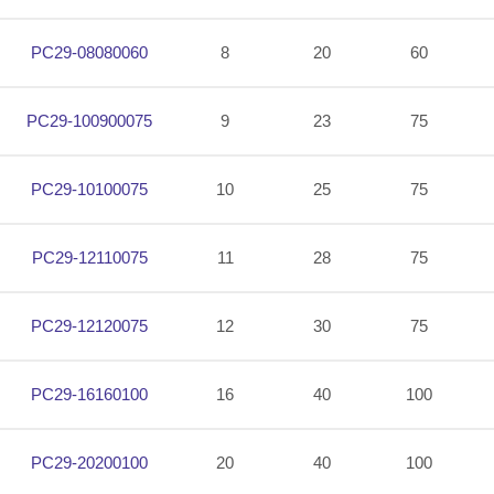
PC29-08080060
8
20
60
PC29-100900075
9
23
75
PC29-10100075
10
25
75
PC29-12110075
11
28
75
PC29-12120075
12
30
75
PC29-16160100
16
40
100
PC29-20200100
20
40
100