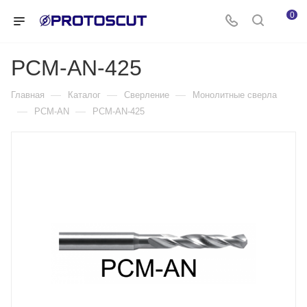
0
PCM-AN-425
—
—
—
Главная
Каталог
Сверление
Монолитные сверла
—
—
PCM-AN
PCM-AN-425