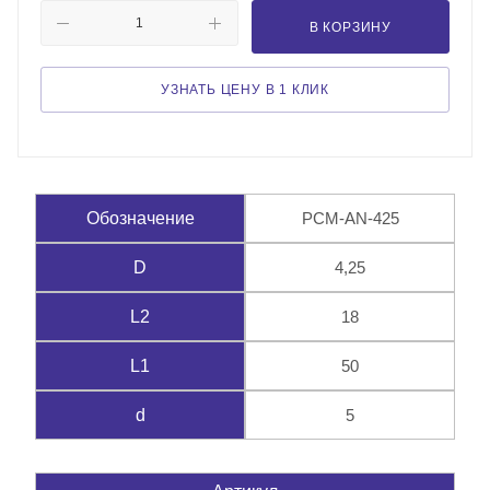
В КОРЗИНУ
УЗНАТЬ ЦЕНУ В 1 КЛИК
PCM-AN-425
Обозначение
4,25
D
18
L2
50
L1
5
d