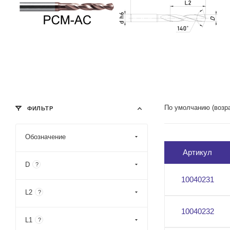
По умолчанию (возр
ФИЛЬТР
Обозначение
Артикул
D
?
10040231
L2
?
10040232
L1
?