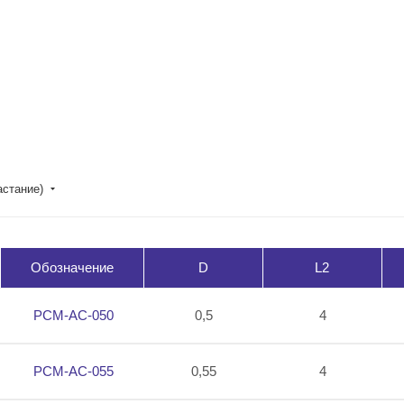
астание)
Обозначение
D
L2
PCM-AC-050
0,5
4
PCM-AC-055
0,55
4