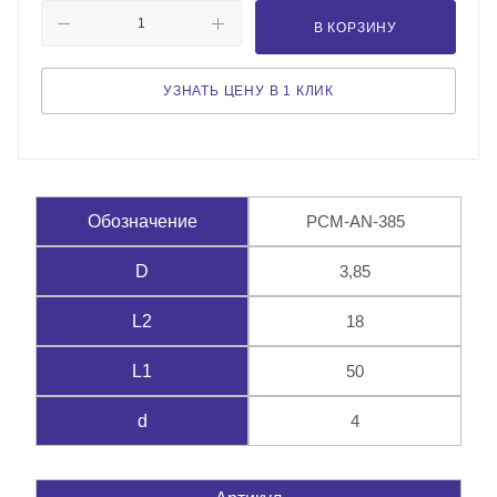
В КОРЗИНУ
УЗНАТЬ ЦЕНУ В 1 КЛИК
PCM-AN-385
Обозначение
3,85
D
18
L2
50
L1
4
d