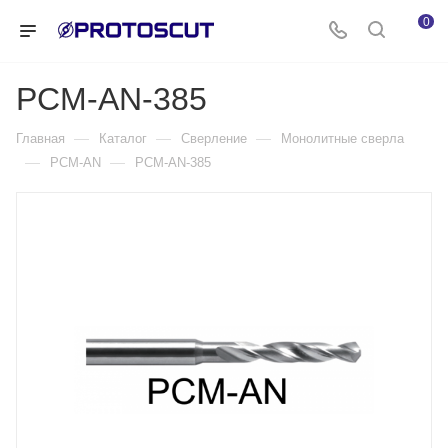
0
PCM-AN-385
—
—
—
Главная
Каталог
Сверление
Монолитные сверла
—
—
PCM-AN
PCM-AN-385