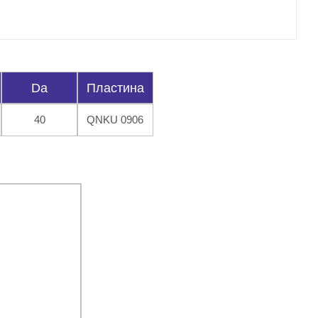
Da
Пластина
40
QNKU 0906