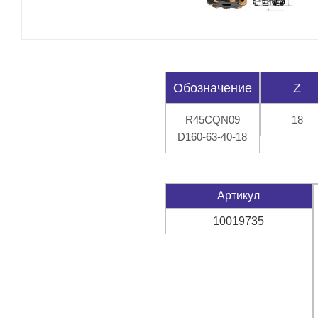
Обозначение
Z
R45СQN09
18
D160-63-40-18
Артикул
10019735