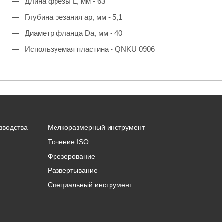
Длина фрезы L, мм - 63
Глубина резания ap, мм - 5,1
Диаметр фланца Da, мм - 40
Используемая пластина - QNKU 0906
зводства
Мелкоразмерный инструмент
Точение ISO
Фрезерование
Развертывание
Специальный инструмент