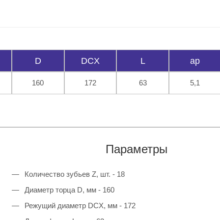
D
DCX
L
ap
160
172
63
5,1
Параметры
Количество зубьев Z, шт. - 18
Диаметр торца D, мм - 160
Режущий диаметр DCX, мм - 172