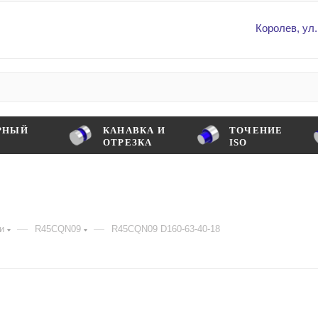
Королев, ул.
РНЫЙ
КАНАВКА И
ТОЧЕНИЕ
ОТРЕЗКА
ISO
—
—
и
R45СQN09
R45СQN09 D160-63-40-18