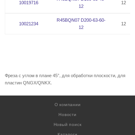
10019716
12
12
R45BQN07 D200-63-60-
10021234
12
12
Фреза с углом в плане 45°, для обработки плоскости, для
пластин QNGX/QNKX.
О компании
Новости
Новый поиск
Каталоги