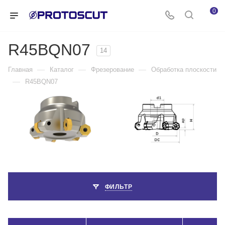
0
R45BQN07
14
—
—
—
Главная
Каталог
Фрезерование
Обработка плоскости
—
R45BQN07
ФИЛЬТР