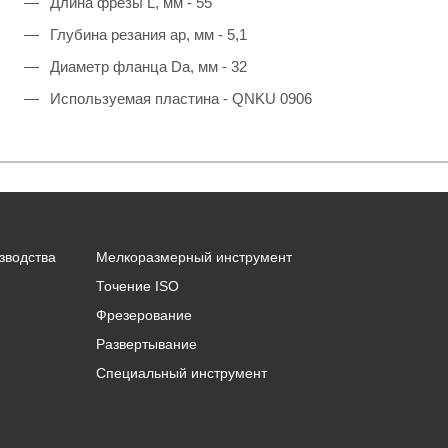
Длина фрезы L, мм - 55
Глубина резания ap, мм - 5,1
Диаметр фланца Da, мм - 32
Используемая пластина - QNKU 0906
зводства
Мелкоразмерный инструмент
Точение ISO
Фрезерование
Развертывание
Специальный инструмент