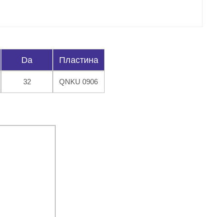
Da
Пластина
32
QNKU 0906