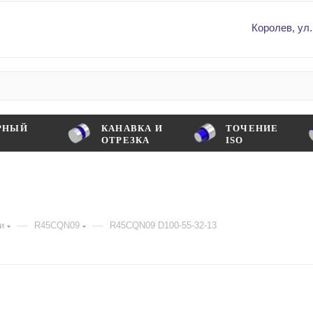
Королев, ул.
РНЫЙ
КАНАВКА И
ТОЧЕНИЕ
ОТРЕЗКА
ISO
—
—
и
R45СQN09
R45СQN09 D100-55-32-13