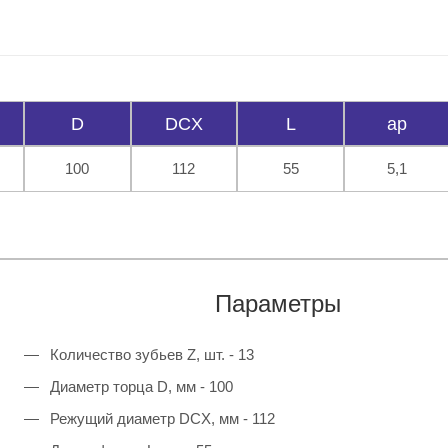
D
DCX
L
ap
100
112
55
5,1
Параметры
Количество зубьев Z, шт. - 13
Диаметр торца D, мм - 100
Режущий диаметр DCX, мм - 112