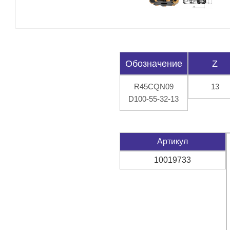
Обозначение
Z
R45СQN09
13
D100-55-32-13
Артикул
10019733