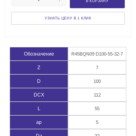
В КОРЗИНУ
УЗНАТЬ ЦЕНУ В 1 КЛИК
R45BQN09 D100-55-32-7
Обозначение
7
Z
100
D
112
DCX
55
L
5
ap
32
Da