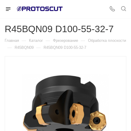
R45BQN09 D100-55-32-7
—
—
—
Главная
Каталог
Фрезерование
Обработка плоскости
—
—
R45BQN09
R45BQN09 D100-55-32-7