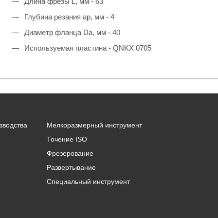
Длина фрезы L, мм - 63
Глубина резания ap, мм - 4
Диаметр фланца Da, мм - 40
Используемая пластина - QNKX 0705
зводства
Мелкоразмерный инструмент
Точение ISO
Фрезерование
Развертывание
Специальный инструмент