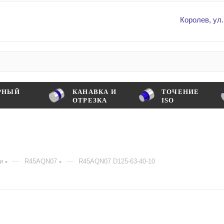
Королев, ул.
РНЫЙ
КАНАВКА И
ТОЧЕНИЕ
ОТРЕЗКА
ISO
—
—
и
R45AQN07
R45AQN07 D125-63-40-10