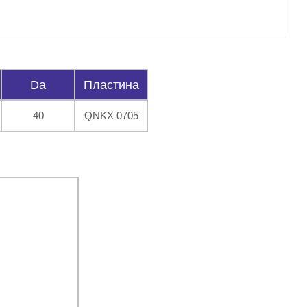
Da
Пластина
40
QNKX 0705