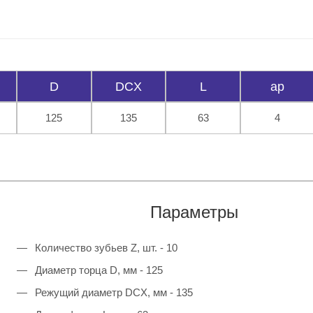
D
DCX
L
ap
125
135
63
4
Параметры
Количество зубьев Z, шт. - 10
Диаметр торца D, мм - 125
Режущий диаметр DCX, мм - 135