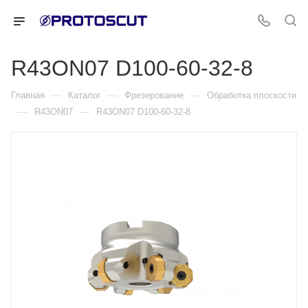
R43ON07 D100-60-32-8
—
—
—
Главная
Каталог
Фрезерование
Обработка плоскости
—
—
R43ON07
R43ON07 D100-60-32-8