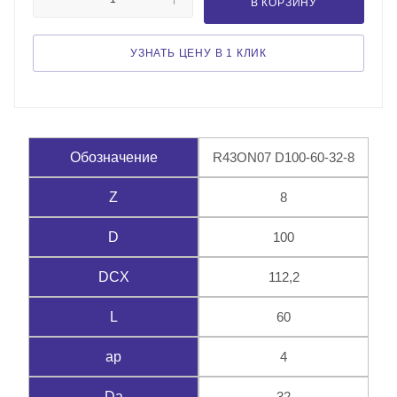
В КОРЗИНУ
УЗНАТЬ ЦЕНУ В 1 КЛИК
R43ON07 D100-60-32-8
Обозначение
8
Z
100
D
112,2
DCX
60
L
4
ap
32
Da