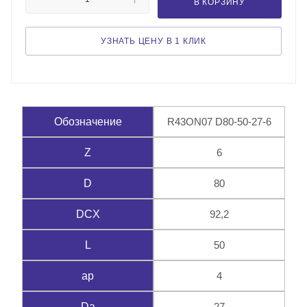
В КОРЗИНУ
УЗНАТЬ ЦЕНУ В 1 КЛИК
R43ON07 D80-50-27-6
Обозначение
6
Z
80
D
92,2
DCX
50
L
4
ap
27
Da