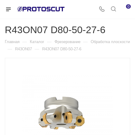
0
R43ON07 D80-50-27-6
—
—
—
Главная
Каталог
Фрезерование
Обработка плоскости
—
—
R43ON07
R43ON07 D80-50-27-6