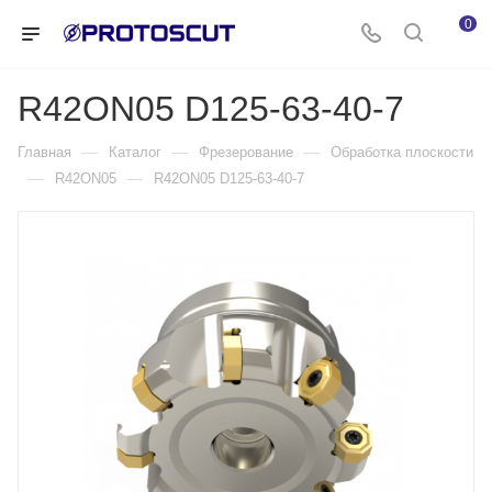
0
R42ON05 D125-63-40-7
—
—
—
Главная
Каталог
Фрезерование
Обработка плоскости
—
—
R42ON05
R42ON05 D125-63-40-7