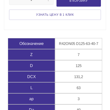
В КОРЗИНУ
УЗНАТЬ ЦЕНУ В 1 КЛИК
R42ON05 D125-63-40-7
Обозначение
7
Z
125
D
131,2
DCX
63
L
3
ap
40
Da