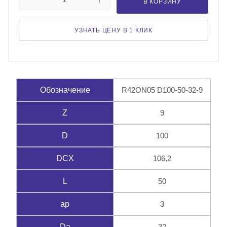
В КОРЗИНУ
УЗНАТЬ ЦЕНУ В 1 КЛИК
R42ON05 D100-50-32-9
Обозначение
9
Z
100
D
106,2
DCX
50
L
3
ap
32
Da