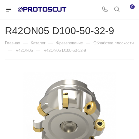
0
R42ON05 D100-50-32-9
—
—
—
Главная
Каталог
Фрезерование
Обработка плоскости
—
—
R42ON05
R42ON05 D100-50-32-9