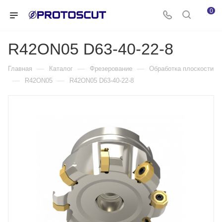
0
R42ON05 D63-40-22-8
—
—
—
Главная
Каталог
Фрезерование
Обработка плоскости
—
—
R42ON05
R42ON05 D63-40-22-8