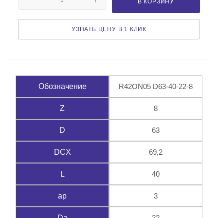
В КОРЗИНУ
УЗНАТЬ ЦЕНУ В 1 КЛИК
R42ON05 D63-40-22-8
Обозначение
8
Z
63
D
69,2
DCX
40
L
3
ap
22
Da