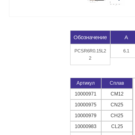
Обозначение
A
PCSR6R0.15L2
6.1
2
Артикул
Сплав
10000971
CM12
10000975
CN25
10000979
CH25
10000983
CL25