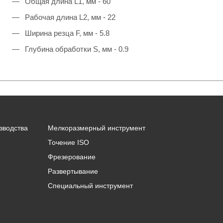
Общая длина L1, мм - 60
Рабочая длина L2, мм - 22
Ширина резца F, мм - 5.8
Глубина обработки S, мм - 0.9
зводства
Мелкоразмерный инструмент
Точение ISO
Фрезерование
Развертывание
Специальный инструмент