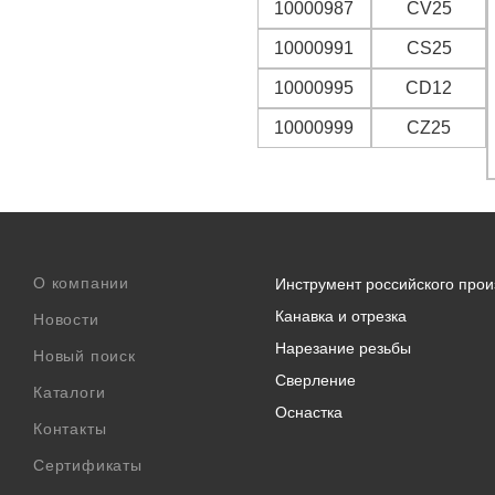
10000987
CV25
10000991
CS25
10000995
CD12
10000999
CZ25
О компании
Инструмент российского прои
Канавка и отрезка
Новости
Нарезание резьбы
Новый поиск
Сверление
Каталоги
Оснастка
Контакты
Сертификаты