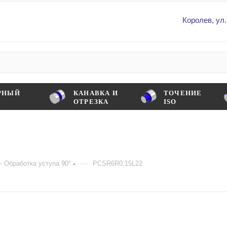
Королев, ул.
РНЫЙ
КАНАВКА И
ТОЧЕНИЕ
ОТРЕЗКА
ISO
—
- Обработка уступа 90°
PCSR6R0.15L22