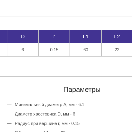
D
r
L1
L2
6
0.15
60
22
Параметры
Минимальный диаметр A, мм - 6.1
Диаметр хвостовика D, мм - 6
Радиус при вершине r, мм - 0.15