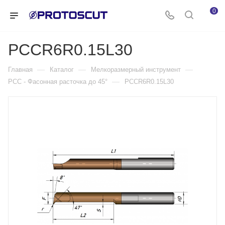
0
PCCR6R0.15L30
—
—
—
Главная
Каталог
Мелкоразмерный инструмент
—
PCC - Фасонная расточка до 45°
PCCR6R0.15L30