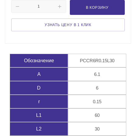
В КОРЗИНУ
УЗНАТЬ ЦЕНУ В 1 КЛИК
PCCR6R0.15L30
Обозначение
6.1
A
6
D
0.15
r
60
L1
30
L2