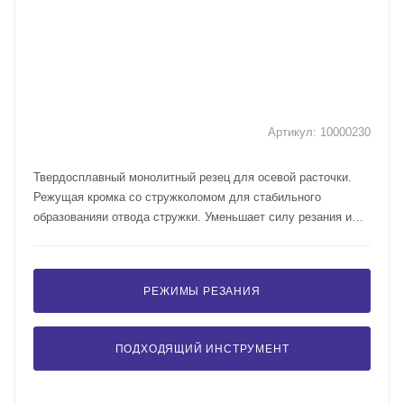
Артикул:
10000230
Твердосплавный монолитный резец для осевой расточки.
Режущая кромка со стружколомом для стабильного
образованияи отвода стружки. Уменьшает силу резания и
улучшает качество обработанной поверхности. Угол в плане
- 95°. Вспомогательный угол в плане - 7°.
РЕЖИМЫ РЕЗАНИЯ
ПОДХОДЯЩИЙ ИНСТРУМЕНТ