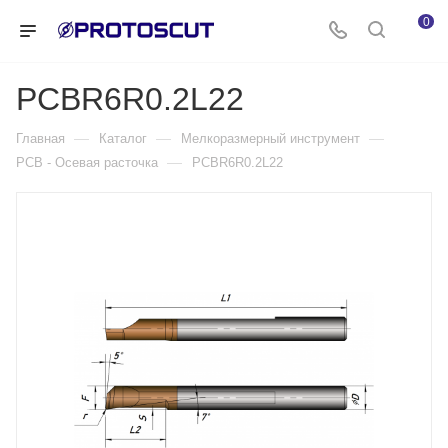
0
PCBR6R0.2L22
—
—
—
Главная
Каталог
Мелкоразмерный инструмент
—
PCB - Осевая расточка
PCBR6R0.2L22