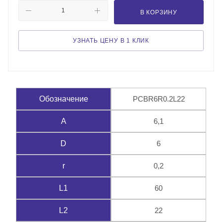
В КОРЗИНУ
УЗНАТЬ ЦЕНУ В 1 КЛИК
PCBR6R0.2L22
Обозначение
6,1
A
6
D
0,2
r
60
L1
22
L2