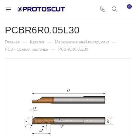
0
PCBR6R0.05L30
—
—
—
Главная
Каталог
Мелкоразмерный инструмент
—
PCB - Осевая расточка
PCBR6R0.05L30