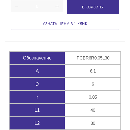
В КОРЗИНУ
УЗНАТЬ ЦЕНУ В 1 КЛИК
PCBR6R0.05L30
Обозначение
6.1
A
6
D
0.05
r
40
L1
30
L2