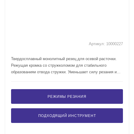
Артикул:
10000227
Твердосплавный монолитный резец для осевой расточки.
Режущая кромка со стружколомом для стабильного
образованияи отвода стружки. Уменьшает силу резания и
улучшает качество обработанной поверхности. Угол в плане
- 95°. Вспомогательный угол в плане - 7°.
РЕЖИМЫ РЕЗАНИЯ
ПОДХОДЯЩИЙ ИНСТРУМЕНТ