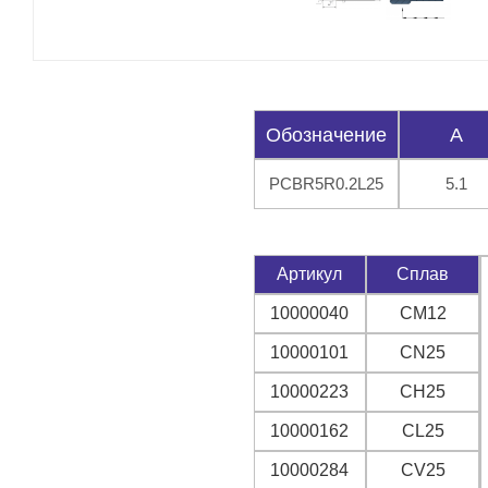
Обозначение
A
PCBR5R0.2L25
5.1
Артикул
Сплав
10000040
CM12
10000101
CN25
10000223
CH25
10000162
CL25
10000284
CV25