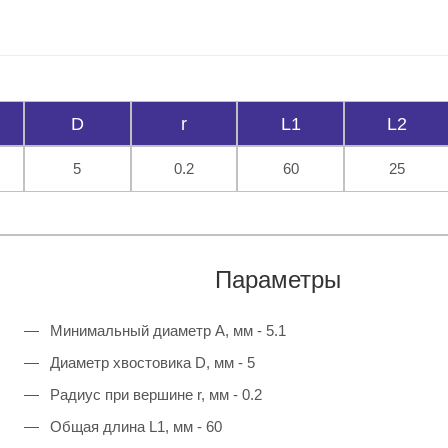
D
r
L1
L2
5
0.2
60
25
Параметры
Минимальный диаметр A, мм - 5.1
Диаметр хвостовика D, мм - 5
Радиус при вершине r, мм - 0.2
Общая длина L1, мм - 60