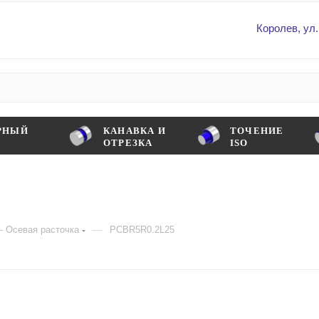
Королев, ул.
РНЫЙ
КАНАВКА И
ТОЧЕНИЕ
ОТРЕЗКА
ISO
—
- Осевая расточка
PCBR5R0.2L25