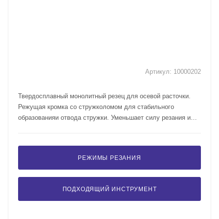
Артикул:
10000202
Твердосплавный монолитный резец для осевой расточки.
Режущая кромка со стружколомом для стабильного
образованияи отвода стружки. Уменьшает силу резания и
улучшает качество обработанной поверхности. Угол в плане
- 95°. Вспомогательный угол в плане - 7°.
РЕЖИМЫ РЕЗАНИЯ
ПОДХОДЯЩИЙ ИНСТРУМЕНТ