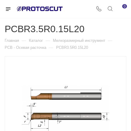
0
PCBR3.5R0.15L20
—
—
—
Главная
Каталог
Мелкоразмерный инструмент
—
PCB - Осевая расточка
PCBR3.5R0.15L20