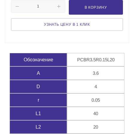
В КОРЗИНУ
УЗНАТЬ ЦЕНУ В 1 КЛИК
PCBR3.5R0.15L20
Обозначение
3.6
A
4
D
0.05
r
40
L1
20
L2