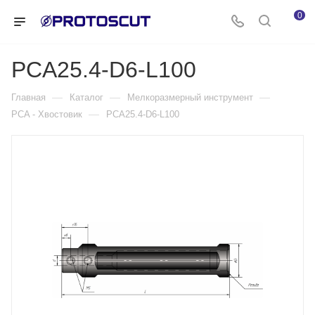
0
PCA25.4-D6-L100
—
—
—
Главная
Каталог
Мелкоразмерный инструмент
—
PCA - Хвостовик
PCA25.4-D6-L100