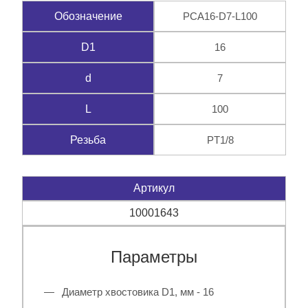
PCA16-D7-L100
Обозначение
16
D1
7
d
100
L
PT1/8
Резьба
Артикул
10001643
Параметры
Диаметр хвостовика D1, мм - 16