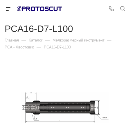
PCA16-D7-L100
—
—
—
Главная
Каталог
Мелкоразмерный инструмент
—
PCA - Хвостовик
PCA16-D7-L100