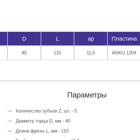
D
L
ap
Пластина
40
110
11,5
ANKU 1204
Параметры
Количество зубьев Z, шт. - 5
Диаметр торца D, мм - 40
Длина фрезы L, мм - 110