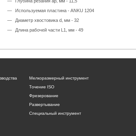
Глубина резания ap, мм - 11,5
Используемая пластина - ANKU 1204
Диаметр хвостовика d, мм - 32
Длина рабочей части L1, мм - 49
зводства
Мелкоразмерный инструмент
Точение ISO
Фрезерование
Развертывание
Специальный инструмент