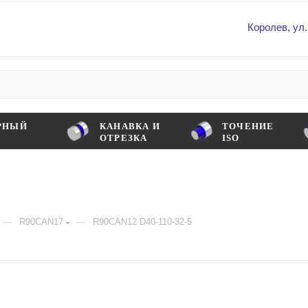
Королев, ул.
РНЫЙ
КАНАВКА И
ТОЧЕНИЕ
ОТРЕЗКА
ISO
—
—
R90CAN17
R90CAN12 D40-110-32-5