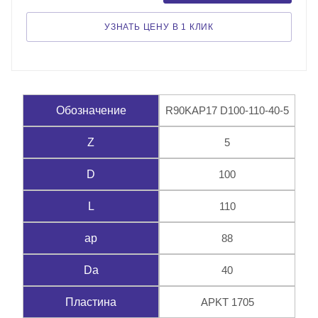
УЗНАТЬ ЦЕНУ В 1 КЛИК
R90KAP17 D100-110-40-5
Обозначение
5
Z
100
D
110
L
88
ap
40
Da
APKT 1705
Пластина