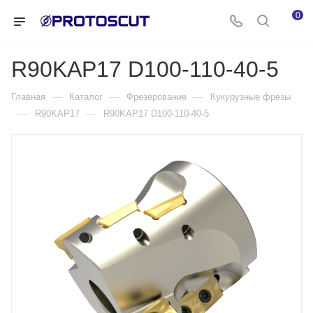
0
R90KAP17 D100-110-40-5
—
—
—
Главная
Каталог
Фрезерование
Кукурузные фрезы
—
—
R90KAP17
R90KAP17 D100-110-40-5