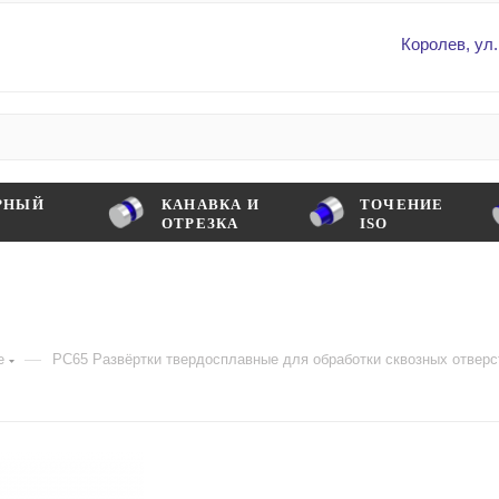
Королев, ул.
РНЫЙ
КАНАВКА И
ТОЧЕНИЕ
ОТРЕЗКА
ISO
—
е
PC65 Развёртки твердосплавные для обработки сквозных отверс