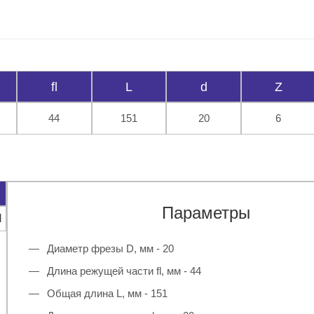
fl
L
d
Z
44
151
20
6
Параметры
N
Диаметр фрезы D, мм - 20
Длина режущей части fl, мм - 44
Общая длина L, мм - 151