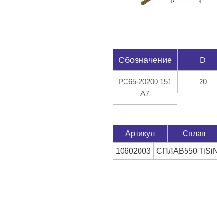
Обозначение
D
PC65-20200 151
20
A7
Артикул
Сплав
10602003
СПЛАВ550 TiSi