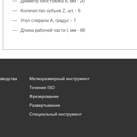
Диаметр хвостовика d, мм - 20
Количество зубьев Z, шт. - 6
Угол спирали A, градус - 7
Длина рабочей части l, мм - 88
зводства
Мелкоразмерный инструмент
Точение ISO
Фрезерование
Развертывание
Специальный инструмент