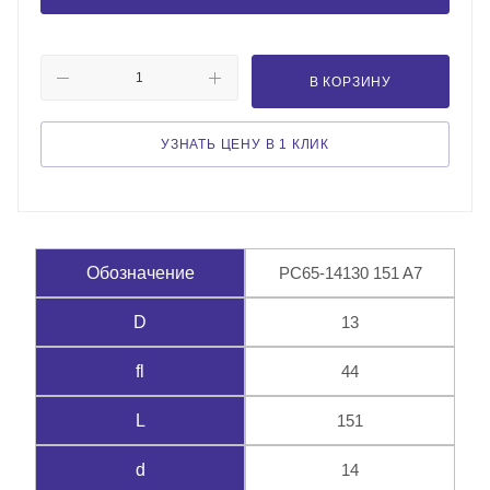
В КОРЗИНУ
УЗНАТЬ ЦЕНУ В 1 КЛИК
PC65-14130 151 A7
Обозначение
13
D
44
fl
151
L
14
d